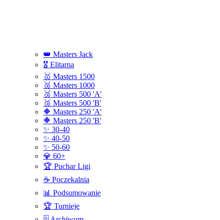
👑 Masters Jack
🎖️ Elitarna
🥇 Masters 1500
🥈 Masters 1000
🥉 Masters 500 'A'
🥉 Masters 500 'B'
🔶 Masters 250 'A'
🔶 Masters 250 'B'
✨ 30-40
✨ 40-50
✨ 50-60
💎 60+
🏆 Puchar Ligi
☕ Poczekalnia
📊 Podsumowanie
🏆 Turnieje
🗄️ Archiwum