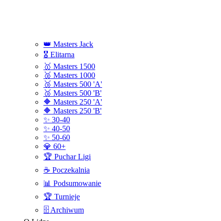
👑 Masters Jack
🎖️ Elitarna
🥇 Masters 1500
🥈 Masters 1000
🥉 Masters 500 'A'
🥉 Masters 500 'B'
🔶 Masters 250 'A'
🔶 Masters 250 'B'
✨ 30-40
✨ 40-50
✨ 50-60
💎 60+
🏆 Puchar Ligi
☕ Poczekalnia
📊 Podsumowanie
🏆 Turnieje
🗄️ Archiwum