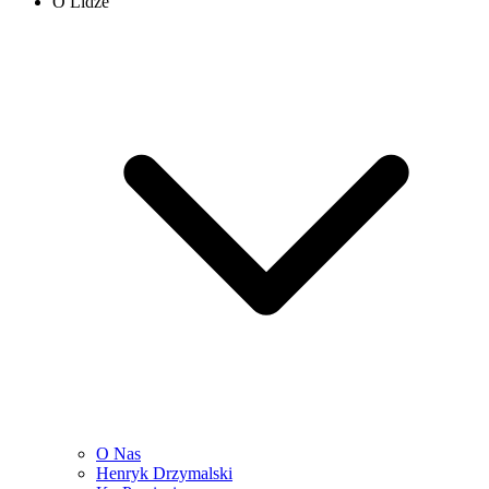
O Lidze
O Nas
Henryk Drzymalski