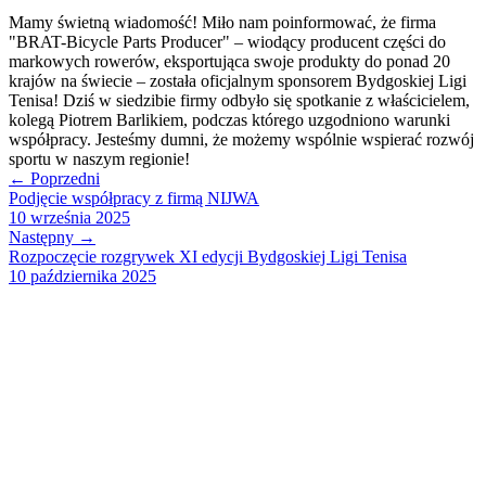
Mamy świetną wiadomość! Miło nam poinformować, że firma
"BRAT-Bicycle Parts Producer" – wiodący producent części do
markowych rowerów, eksportująca swoje produkty do ponad 20
krajów na świecie – została oficjalnym sponsorem Bydgoskiej Ligi
Tenisa! Dziś w siedzibie firmy odbyło się spotkanie z właścicielem,
kolegą Piotrem Barlikiem, podczas którego uzgodniono warunki
współpracy. Jesteśmy dumni, że możemy wspólnie wspierać rozwój
sportu w naszym regionie!
← Poprzedni
Podjęcie współpracy z firmą NIJWA
10 września 2025
Następny →
Rozpoczęcie rozgrywek XI edycji Bydgoskiej Ligi Tenisa
10 października 2025